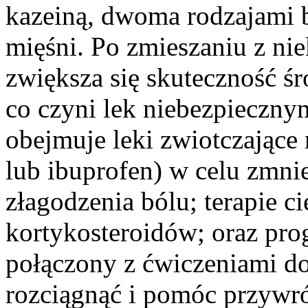
kazeiną, dwoma rodzajami b
mięśni. Po zmieszaniu z ni
zwiększa się skuteczność ś
co czyni lek niebezpieczny
obejmuje leki zwiotczające m
lub ibuprofen) w celu zmnie
złagodzenia bólu; terapie c
kortykosteroidów; oraz prog
połączony z ćwiczeniami d
rozciągnąć i pomóc przywró